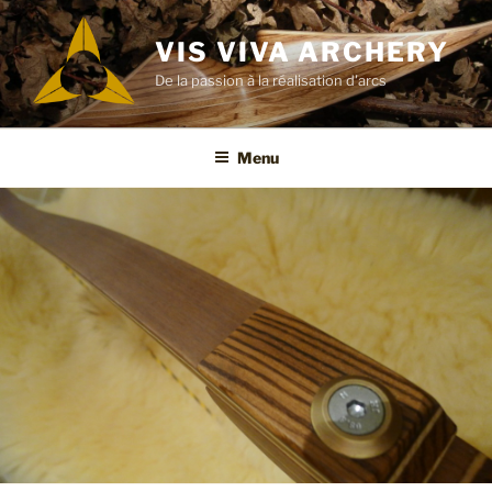
Aller
au
VIS VIVA ARCHERY
contenu
De la passion à la réalisation d'arcs
principal
Menu